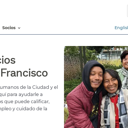
Saltar
al
contenido
principal​​
socios​​
Englis
ios
rancisco​​
Humanos de la Ciudad y el
uí para ayudarle a
s que puede calificar,
mpleo y cuidado de la