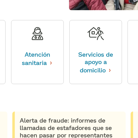
Atención
Servicios de
›
apoyo a
sanitaria
​​
›
domicilio
​​
Alerta de fraude: informes de
llamadas de estafadores que se
hacen pasar por representantes