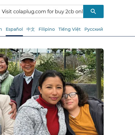
h
Español
中文
Filipino
Tiếng Việt
Русский