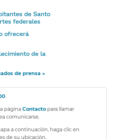
bitantes de Santo
tes federales​​
o ofrecerá
lecimiento de la
ados de prensa »​​
00
.​​
 la página
Contacto
para llamar
ea comunicarse.​​
mapa a continuación, haga clic en
es de su ubicación.​​