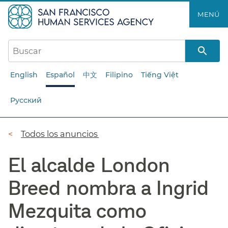
Saltar
MENÚ​​
al
contenido
principal​​
English
Español
中文
Filipino
Tiếng Việt
Русский
Ruta
Todos los anuncios​​
de
El alcalde London
navegación​​
Breed nombra a Ingrid
Mezquita como