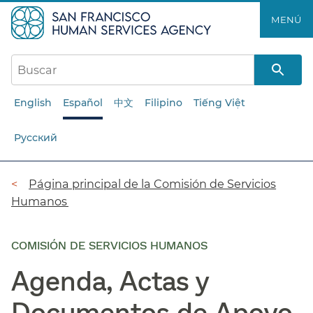
Saltar
MENÚ​​
al
contenido
principal​​
English
Español
中文
Filipino
Tiếng Việt
Русский
Ruta
Página principal de la Comisión de Servicios
Humanos​​
de
navegación​​
COMISIÓN DE SERVICIOS HUMANOS
Agenda, Actas y
Documentos de Apoyo​​