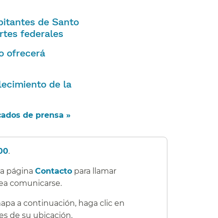
bitantes de Santo
tes federales​​
o ofrecerá
lecimiento de la
ados de prensa »​​
00
.​​
 la página
Contacto
para llamar
ea comunicarse.​​
mapa a continuación, haga clic en
es de su ubicación.​​