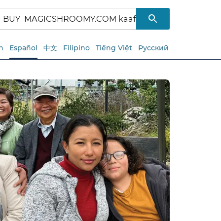
h
Español
中文
Filipino
Tiếng Việt
Русский