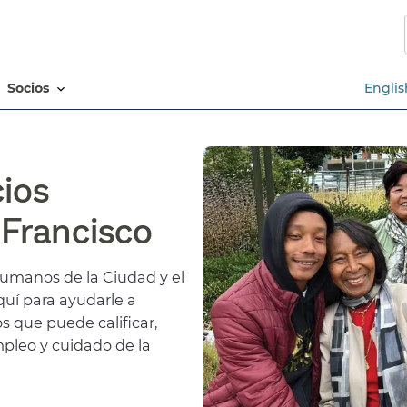
Saltar
al
contenido
principal​​
socios​​
Englis
ios
rancisco​​
Humanos de la Ciudad y el
uí para ayudarle a
s que puede calificar,
mpleo y cuidado de la