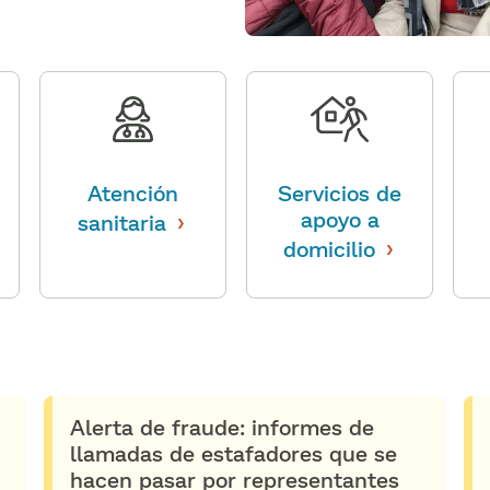
Atención
Servicios de
›
apoyo a
sanitaria
​​
›
domicilio
​​
Alerta de fraude: informes de
llamadas de estafadores que se
hacen pasar por representantes