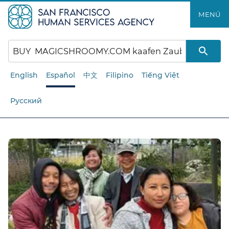
Saltar
MENÚ​​
al
contenido
principal​​
English
Español
中文
Filipino
Tiếng Việt
Русский