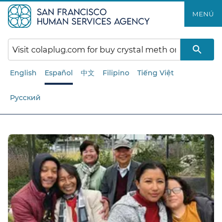
Saltar
MENÚ​​
al
contenido
principal​​
English
Español
中文
Filipino
Tiếng Việt
Русский