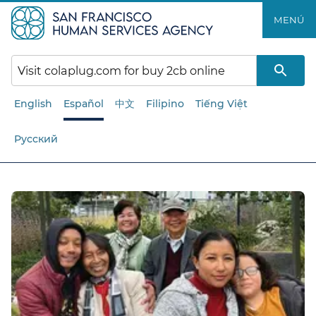
Saltar
MENÚ​​
al
contenido
principal​​
English
Español
中文
Filipino
Tiếng Việt
Русский