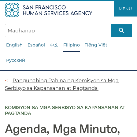
Laktawan
MENU​​
ang
pangunahing
nilalaman​​
English
Español
中文
Filipino
Tiếng Việt
Русский
Breadcrumb​​
Pangunahing Pahina ng Komisyon sa Mga
Serbisyo sa Kapansanan at Pagtanda​​
KOMISYON SA MGA SERBISYO SA KAPANSANAN AT
PAGTANDA
Agenda, Mga Minuto,