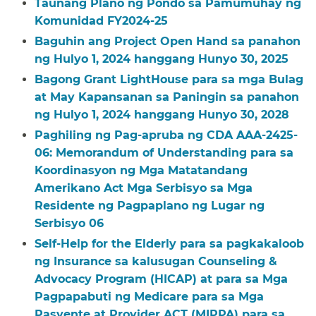
Taunang Plano ng Pondo sa Pamumuhay ng
Komunidad FY2024-25​​
Baguhin ang Project Open Hand sa panahon
ng Hulyo 1, 2024 hanggang Hunyo 30, 2025​​
Bagong Grant LightHouse para sa mga Bulag
at May Kapansanan sa Paningin sa panahon
ng Hulyo 1, 2024 hanggang Hunyo 30, 2028​​
Paghiling ng Pag-apruba ng CDA AAA-2425-
06: Memorandum of Understanding para sa
Koordinasyon ng Mga Matatandang
Amerikano Act Mga Serbisyo sa Mga
Residente ng Pagpaplano ng Lugar ng
Serbisyo 06​​
Self-Help for the Elderly para sa pagkakaloob
ng Insurance sa kalusugan Counseling &
Advocacy Program (HICAP) at para sa Mga
Pagpapabuti ng Medicare para sa Mga
Pasyente at Provider ACT (MIPPA) para sa