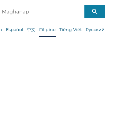
h
Español
中文
Filipino
Tiếng Việt
Русский