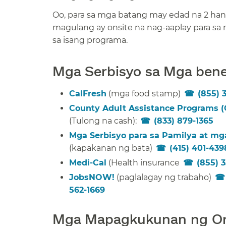
Oo, para sa mga batang may edad na 2 han
magulang ay onsite na nag-aaplay para sa 
sa isang programa.​​
Mga Serbisyo sa Mga benep
CalFresh
(mga food stamp)
(855) 
County Adult Assistance Programs 
(Tulong na cash):
(833) 879-1365
​​
Mga Serbisyo para sa Pamilya at mg
(kapakanan ng bata)
(415) 401-439
Medi-Cal
(Health insurance
(855) 
JobsNOW!
(paglalagay ng trabaho)
562-1669
​​
Mga Mapagkukunan ng Ons