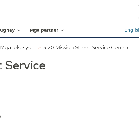
Laktawan
ang
pangunahing
nilalaman​​
ugnay​​
mga partner​​
Englis
Mga lokasyon​​
3120 Mission Street Service Center​​
t Service
0