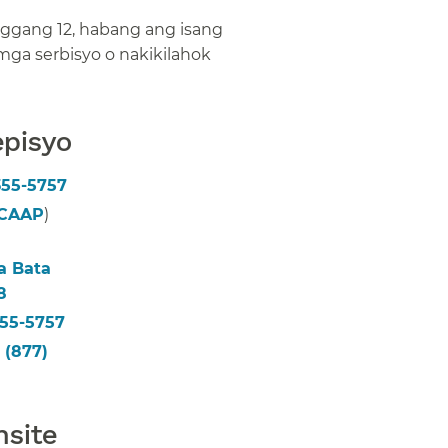
ggang 12, habang ang isang
mga serbisyo o nakikilahok
isyo​​
355-5757
​​
(CAAP
)
a Bata
8
​​
355-5757
​​
(877)
ite​​