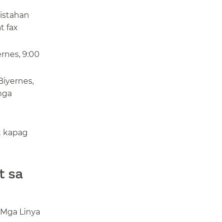
istahan
t fax
rnes, 9:00
iyernes,
mga
t kapag
t sa
 Mga Linya