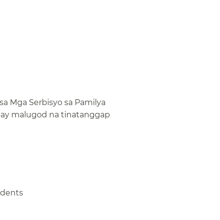
a Mga Serbisyo sa Pamilya
a ay malugod na tinatanggap
ents​​