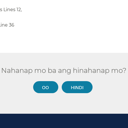
 Lines 12,
ne 36​​
Nahanap mo ba ang hinahanap mo?​​
OO​​
HINDI​​