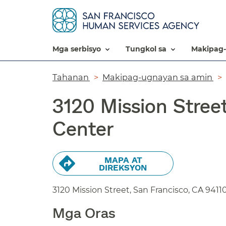
mga serbisyo​​
tungkol sa​​
makipag-
Breadcrumb​​
Tahanan​​
Makipag-ugnayan sa amin​​
3120 Mission Stree
Center​​
MAPA AT
DIREKSYON​​
3120 Mission Street, San Francisco,
CA
9411
Mga Oras​​