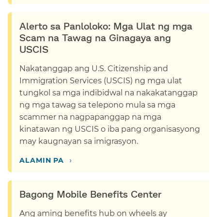
Alerto sa Panloloko: Mga Ulat ng mga
Scam na Tawag na Ginagaya ang
USCIS​​
Nakatanggap ang U.S. Citizenship and
Immigration Services (USCIS) ng mga ulat
tungkol sa mga indibidwal na nakakatanggap
ng mga tawag sa telepono mula sa mga
scammer na nagpapanggap na mga
kinatawan ng USCIS o iba pang organisasyong
may kaugnayan sa imigrasyon.​​
›​​
ALAMIN PA​​
Bagong Mobile Benefits Center​​
Ang aming benefits hub on wheels ay