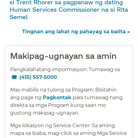
si Trent Rhorer sa pagpanaw ng dating
Human Services Commissioner na si Rita
Semel​​
Tingnan ang lahat ng pahayag sa balita »​​
Makipag-ugnayan sa amin​​
Pangkalahatang impormasyon: Tumawag sa
(415) 557-5000
.​​
Mas mabilis na tulong sa Program: Bisitahin
ang page ng
Pagkontak
para tumawag nang
direkta sa mga Program kung saan mo
gustong makipag-ugnayan.​​
Mga lokasyon ng Service Center: Sa aming
mapa sa ibaba, mag-click sa aming Mga Service