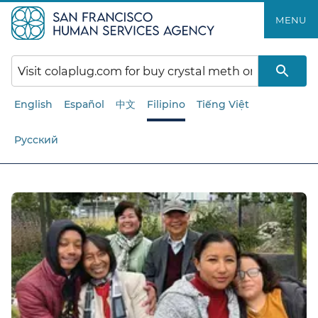
Laktawan
MENU​​
ang
pangunahing
nilalaman​​
English
Español
中文
Filipino
Tiếng Việt
Русский