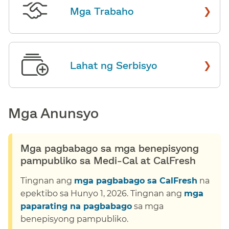
›
Mga Trabaho
​​
›
Lahat ng Serbisyo
​​
Mga Anunsyo​​
Mga pagbabago sa mga benepisyong
pampubliko sa Medi-Cal at CalFresh​​
Tingnan ang
mga pagbabago sa CalFresh
na
epektibo sa Hunyo 1, 2026. Tingnan ang
mga
paparating na pagbabago
sa mga
benepisyong pampubliko.​​