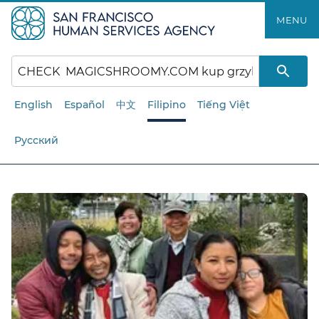
Laktawan
MENU​​
ang
pangunahing
nilalaman​​
English
Español
中文
Filipino
Tiếng Việt
Русский