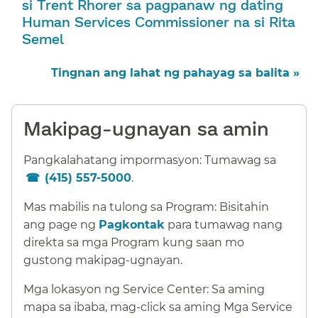
si Trent Rhorer sa pagpanaw ng dating
Human Services Commissioner na si Rita
Semel​​
Tingnan ang lahat ng pahayag sa balita »​​
Makipag-ugnayan sa amin​​
Pangkalahatang impormasyon: Tumawag sa
(415) 557-5000
.​​
Mas mabilis na tulong sa Program: Bisitahin
ang page ng
Pagkontak
para tumawag nang
direkta sa mga Program kung saan mo
gustong makipag-ugnayan.​​
Mga lokasyon ng Service Center: Sa aming
mapa sa ibaba, mag-click sa aming Mga Service