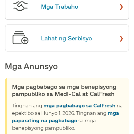
›
Mga Trabaho
​​
›
Lahat ng Serbisyo
​​
Mga Anunsyo​​
Mga pagbabago sa mga benepisyong
pampubliko sa Medi-Cal at CalFresh​​
Tingnan ang
mga pagbabago sa CalFresh
na
epektibo sa Hunyo 1, 2026. Tingnan ang
mga
paparating na pagbabago
sa mga
benepisyong pampubliko.​​