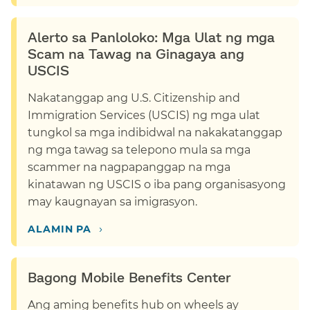
Alerto sa Panloloko: Mga Ulat ng mga
Scam na Tawag na Ginagaya ang
USCIS​​
Nakatanggap ang U.S. Citizenship and
Immigration Services (USCIS) ng mga ulat
tungkol sa mga indibidwal na nakakatanggap
ng mga tawag sa telepono mula sa mga
scammer na nagpapanggap na mga
kinatawan ng USCIS o iba pang organisasyong
may kaugnayan sa imigrasyon.​​
›​​
ALAMIN PA​​
Bagong Mobile Benefits Center​​
Ang aming benefits hub on wheels ay