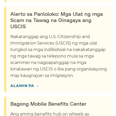
Alerto sa Panloloko: Mga Ulat ng mga
Scam na Tawag na Ginagaya ang
USCIS​​
Nakatanggap ang U.S. Citizenship and
Immigration Services (USCIS) ng mga ulat
tungkol sa mga indibidwal na nakakatanggap
ng mga tawag sa telepono mula sa mga
scammer na nagpapanggap na mga
kinatawan ng USCIS o iba pang organisasyong
may kaugnayan sa imigrasyon.​​
›​​
ALAMIN PA​​
Bagong Mobile Benefits Center​​
Ang aming benefits hub on wheels ay