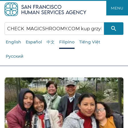
Laktawan
MENU​​
ang
pangunahing
nilalaman​​
English
Español
中文
Filipino
Tiếng Việt
Русский