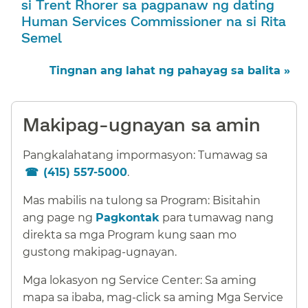
si Trent Rhorer sa pagpanaw ng dating
Human Services Commissioner na si Rita
Semel​​
Tingnan ang lahat ng pahayag sa balita »​​
Makipag-ugnayan sa amin​​
Pangkalahatang impormasyon: Tumawag sa
(415) 557-5000
.​​
Mas mabilis na tulong sa Program: Bisitahin
ang page ng
Pagkontak
para tumawag nang
direkta sa mga Program kung saan mo
gustong makipag-ugnayan.​​
Mga lokasyon ng Service Center: Sa aming
mapa sa ibaba, mag-click sa aming Mga Service