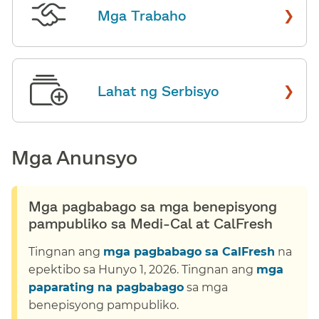
›
Mga Trabaho
​​
›
Lahat ng Serbisyo
​​
Mga Anunsyo​​
Mga pagbabago sa mga benepisyong
pampubliko sa Medi-Cal at CalFresh​​
Tingnan ang
mga pagbabago sa CalFresh
na
epektibo sa Hunyo 1, 2026. Tingnan ang
mga
paparating na pagbabago
sa mga
benepisyong pampubliko.​​