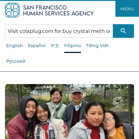
Laktawan
MENU​​
ang
pangunahing
nilalaman​​
English
Español
中文
Filipino
Tiếng Việt
Русский