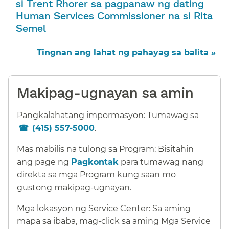
si Trent Rhorer sa pagpanaw ng dating
Human Services Commissioner na si Rita
Semel​​
Tingnan ang lahat ng pahayag sa balita »​​
Makipag-ugnayan sa amin​​
Pangkalahatang impormasyon: Tumawag sa
(415) 557-5000
.​​
Mas mabilis na tulong sa Program: Bisitahin
ang page ng
Pagkontak
para tumawag nang
direkta sa mga Program kung saan mo
gustong makipag-ugnayan.​​
Mga lokasyon ng Service Center: Sa aming
mapa sa ibaba, mag-click sa aming Mga Service