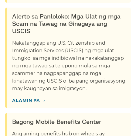
Alerto sa Panloloko: Mga Ulat ng mga
Scam na Tawag na Ginagaya ang
USCIS​​
Nakatanggap ang U.S. Citizenship and
Immigration Services (USCIS) ng mga ulat
tungkol sa mga indibidwal na nakakatanggap
ng mga tawag sa telepono mula sa mga
scammer na nagpapanggap na mga
kinatawan ng USCIS o iba pang organisasyong
may kaugnayan sa imigrasyon.​​
›​​
ALAMIN PA​​
Bagong Mobile Benefits Center​​
Ang aming benefits hub on wheels ay