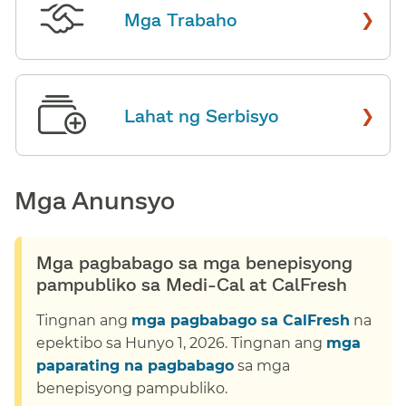
›
Mga Trabaho
​​
›
Lahat ng Serbisyo
​​
Mga Anunsyo​​
Mga pagbabago sa mga benepisyong
pampubliko sa Medi-Cal at CalFresh​​
Tingnan ang
mga pagbabago sa CalFresh
na
epektibo sa Hunyo 1, 2026. Tingnan ang
mga
paparating na pagbabago
sa mga
benepisyong pampubliko.​​