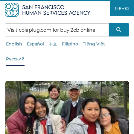
Перейти
МЕНЮ​​
к
основному
содержанию​​
English
Español
中文
Filipino
Tiếng Việt
Русский