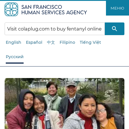
Перейти
МЕНЮ​​
к
основному
содержанию​​
English
Español
中文
Filipino
Tiếng Việt
Русский