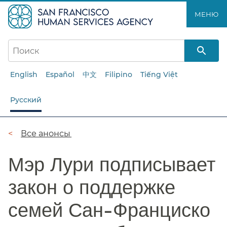
Перейти
МЕНЮ​​
к
основному
содержанию​​
English
Español
中文
Filipino
Tiếng Việt
Русский
Цепочка
Все анонсы​​
навигации​​
Мэр Лури подписывает
закон о поддержке
семей Сан-Франциско