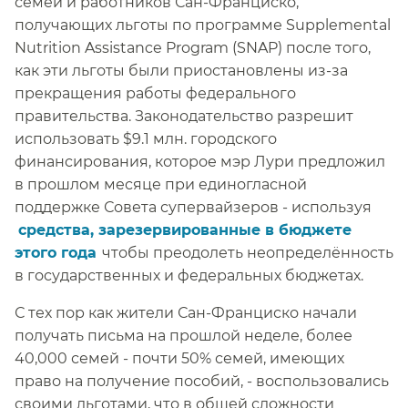
семей и работников Сан-Франциско,
получающих льготы по программе Supplemental
Nutrition Assistance Program (SNAP) после того,
как эти льготы были приостановлены из-за
прекращения работы федерального
правительства. Законодательство разрешит
использовать $9.1 млн. городского
финансирования, которое мэр Лури предложил
в прошлом месяце при единогласной
поддержке Совета супервайзеров - используя​​
средства, зарезервированные в бюджете
этого года​​
чтобы преодолеть неопределённость
в государственных и федеральных бюджетах.​​
С тех пор как жители Сан-Франциско начали
получать письма на прошлой неделе, более
40,000 семей - почти 50% семей, имеющих
право на получение пособий, - воспользовались
своими льготами, что в общей сложности