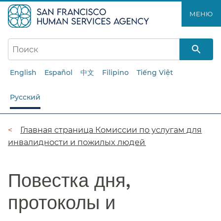
Перейти
МЕНЮ​​
к
основному
содержанию​​
English
Español
中文
Filipino
Tiếng Việt
Русский
Цепочка
Главная страница Комиссии по услугам для
инвалидности и пожилых людей​​
навигации​​
Повестка дня,
протоколы и