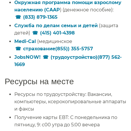
Окружная программа помощи взрослому
населению (CAAP
) (денежное пособие):
(833) 879-1365
​​
Служба по делам семьи и детей
(защита
детей)
(415) 401-4398
​​
Medi-Cal
(медицинское
страхование(855)) 355-5757
​​
JobsNOW!
(трудоустройство)(877) 562-
1669
​​
Ресурсы на месте​​
Ресурсы по трудоустройству: Вакансии,
компьютеры, ксерокопировальные аппараты
и факсы​​
Получение карты EBT: С понедельника по
пятницу, 9: с00 утра до 5:00 вечера​​