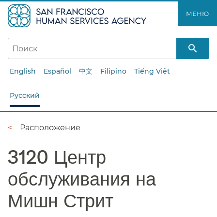
Перейти
МЕНЮ​​
к
основному
содержанию​​
English
Español
中文
Filipino
Tiếng Việt
Русский
Цепочка
Расположение​​
навигации​​
3120 Центр
обслуживания на
Мишн Стрит​​