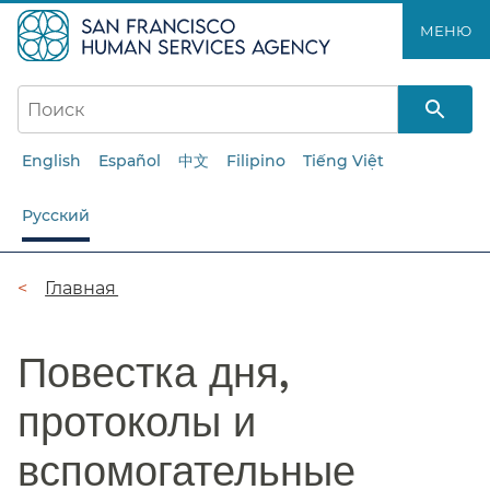
Перейти
МЕНЮ​​
к
основному
содержанию​​
English
Español
中文
Filipino
Tiếng Việt
Русский
Цепочка
Главная​​
навигации​​
Повестка дня,
протоколы и
вспомогательные