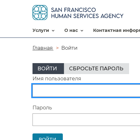
услуги​​
о нас​​
контактная информ
Цепочка
Главная​​
Войти​​
навигации​​
Основные
ВОЙТИ
(АКТИВНАЯ
​​
СБРОСЬТЕ ПАРОЛЬ​​
ВКЛАДКА)
вкладки​​
Имя пользователя​​
Пароль​​