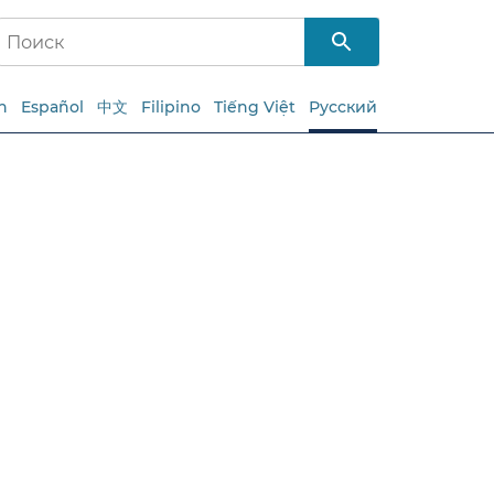
h
Español
中文
Filipino
Tiếng Việt
Русский