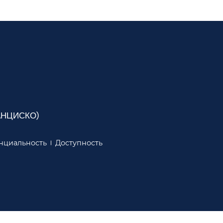
ЦИСКО)​​
циальность​​
Доступность​​