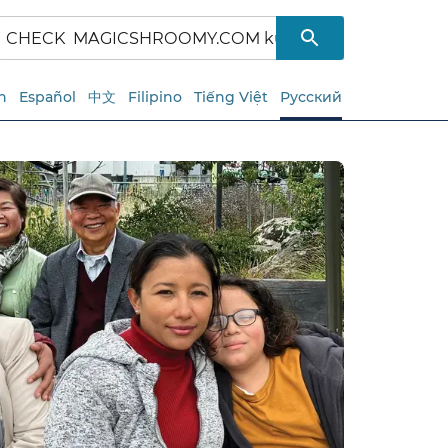
h
Español
中文
Filipino
Tiếng Việt
Русский