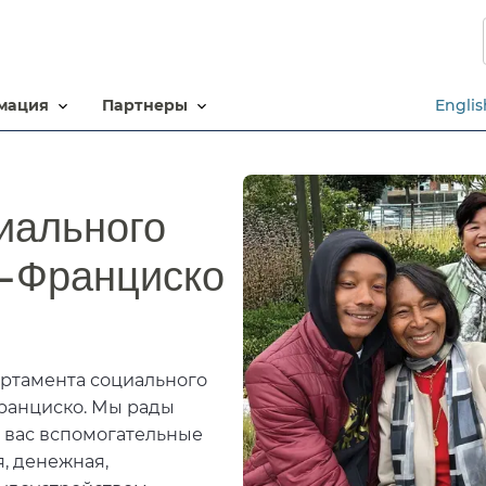
Перейти
к
основному
содержанию​​
ация​​
партнеры​​
Englis
иального
Франциско​​
артамента социального
Франциско. Мы рады
 вас вспомогательные
я, денежная,