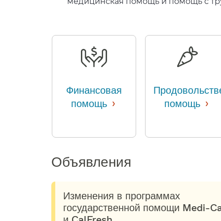
медицинская помощь и помощь с тру
Финансовая
Продовольств
›
›
помощь
​​
помощь
​​
Объявления​​
Изменения в программах
государственной помощи Medi-Ca
и CalFresh​​