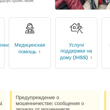
доустройством.​​
енная
Медицинская
Услуги
›
поддержки на
помощь
​​
›
дому (IHSS)
​​
Предупреждение о
l
мошенничестве: сообщения о
звонках от мошенников,