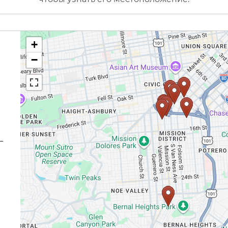
+
−
—