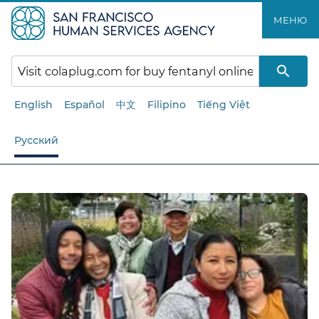
Перейти
МЕНЮ​​
к
основному
содержанию​​
English
Español
中文
Filipino
Tiếng Việt
Русский