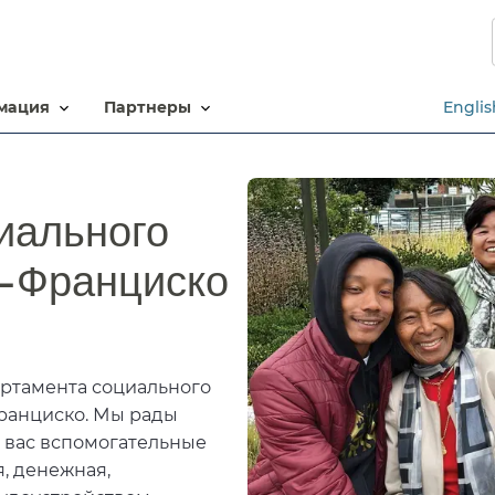
Перейти
к
основному
содержанию​​
ация​​
партнеры​​
Englis
иального
Франциско​​
артамента социального
Франциско. Мы рады
 вас вспомогательные
я, денежная,