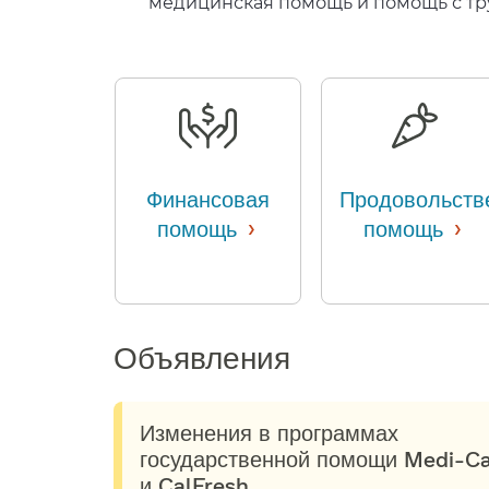
медицинская помощь и помощь с тру
Финансовая
Продовольств
›
›
помощь
​​
помощь
​​
Объявления​​
Изменения в программах
государственной помощи Medi-Ca
и CalFresh​​