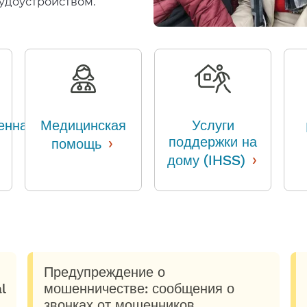
доустройством.​​
енная
Медицинская
Услуги
›
поддержки на
помощь
​​
›
дому (IHSS)
​​
Предупреждение о
l
мошенничестве: сообщения о
звонках от мошенников,