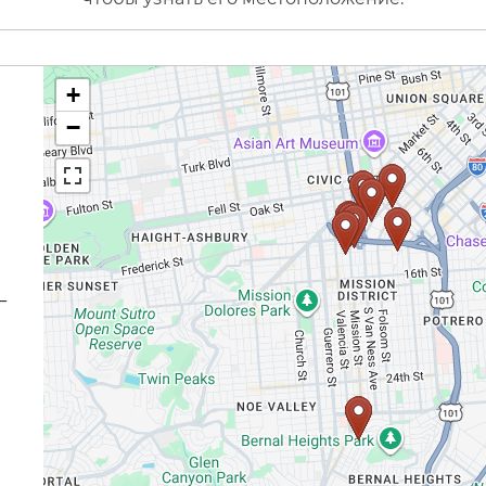
+
−
—