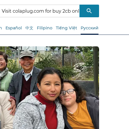
h
Español
中文
Filipino
Tiếng Việt
Русский