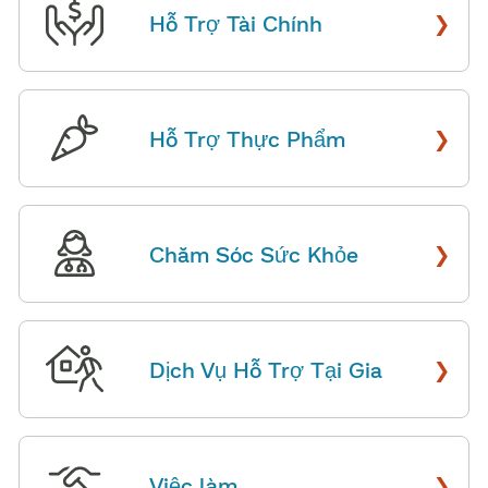
›
Hỗ Trợ Tài Chính
​​
›
Hỗ Trợ Thực Phẩm
​​
›
Chăm Sóc Sức Khỏe
​​
›
Dịch Vụ Hỗ Trợ Tại Gia
​​
›
Việc làm
​​