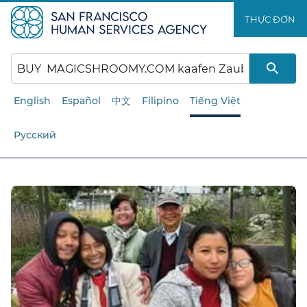
Chuyển
THỰC ĐƠN​​
đến
nội
dung
chính​​
English
Español
中文
Filipino
Tiếng Việt
Русский