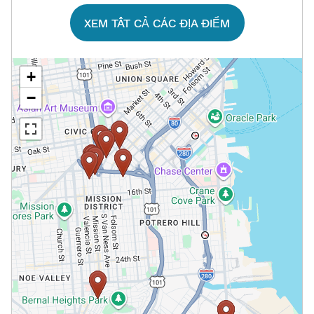
XEM TẤT CẢ CÁC ĐỊA ĐIỂM​​
+
−