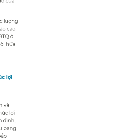
hố của
ực lượng
áo cáo
GBTQ ở
lời hứa
c lợi
h và
úc lợi
a đình,
ểu bang
bảo