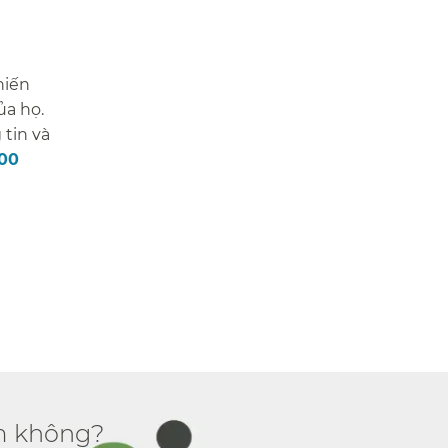
hiến
ủa họ.
 tin và
700
 không?​​