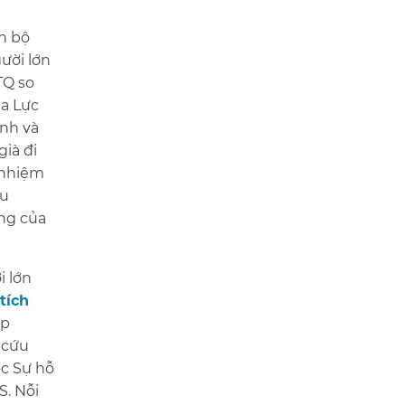
n bộ
ười lớn
TQ so
ủa Lực
ình và
ià đi
 nhiệm
ều
ộng của
i lớn
tích
ấp
 cứu
ợc Sự hỗ
S. Nỗi