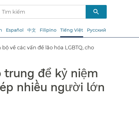
h
Español
中文
Filipino
Tiếng Việt
Русский
n bộ về các vấn đề lão hóa LGBTQ, cho
p trung để kỷ niệm
hép nhiều người lớn