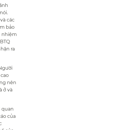
lãnh
nói.
và các
ảm bảo
ặc nhiệm
GBTQ
nhận ra
 Người
 cao
ông nên
à ở và
ơ quan
cáo của
c