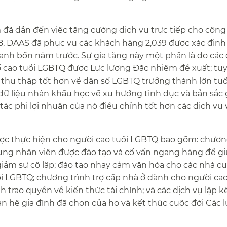
đã dẫn đến việc tăng cường dịch vụ trực tiếp cho cộn
18, DAAS đã phục vụ các khách hàng 2,039 được xác định 
danh bốn năm trước. Sự gia tăng này một phần là do cá
số cao tuổi LGBTQ được Lực lượng Đặc nhiệm đề xuất; tuy
thu thập tốt hơn về dân số LGBTQ trưởng thành lớn tuổ
dữ liệu nhân khẩu học về xu hướng tình dục và bản sắc 
tác phi lợi nhuận của nó điều chỉnh tốt hơn các dịch vụ 
ược thực hiện cho người cao tuổi LGBTQ bao gồm: chươn
ụng nhân viên được đào tạo và cố vấn ngang hàng để g
 giảm sự cô lập; đào tạo nhạy cảm văn hóa cho các nhà c
ổi LGBTQ; chương trình trợ cấp nhà ở dành cho người cao
h trao quyền về kiến thức tài chính; và các dịch vụ lập 
 hệ gia đình đã chọn của họ và kết thúc cuộc đời Các l