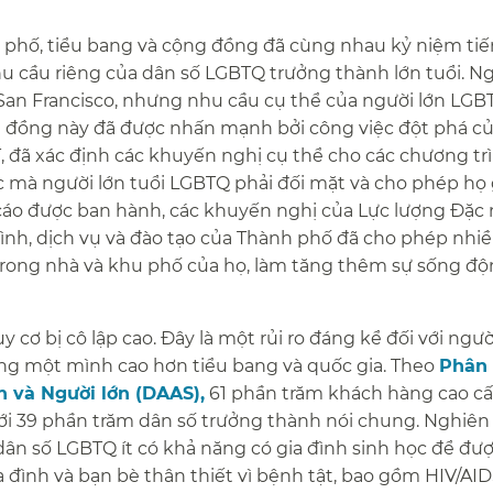
h phố, tiểu bang và cộng đồng đã cùng nhau kỷ niệm tiế
u cầu riêng của dân số LGBTQ trưởng thành lớn tuổi. Ng
 San Francisco, nhưng nhu cầu cụ thể của người lớn LGB
g đồng này đã được nhấn mạnh bởi công việc đột phá c
 đã xác định các khuyến nghị cụ thể cho các chương tr
 mà người lớn tuổi LGBTQ phải đối mặt và cho phép họ g
cáo được ban hành, các khuyến nghị của Lực lượng Đặc
ình, dịch vụ và đào tạo của Thành phố đã cho phép nhi
 trong nhà và khu phố của họ, làm tăng thêm sự sống đ
cơ bị cô lập cao. Đây là một rủi ro đáng kể đối với ngườ
ệ sống một mình cao hơn tiểu bang và quốc gia. Theo
Phân 
n và Người lớn (DAAS),
61 phần trăm khách hàng cao c
i 39 phần trăm dân số trưởng thành nói chung. Nghiên
ân số LGBTQ ít có khả năng có gia đình sinh học để đư
 đình và bạn bè thân thiết vì bệnh tật, bao gồm HIV/AID