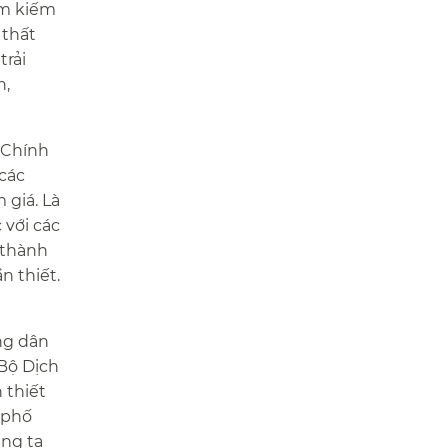
tìm kiếm
 thất
trải
h,
 Chính
 các
 giá. Là
 với các
 thành
thiết.​​
ng dân
 Bộ Dịch
 thiết
 phố
úng ta