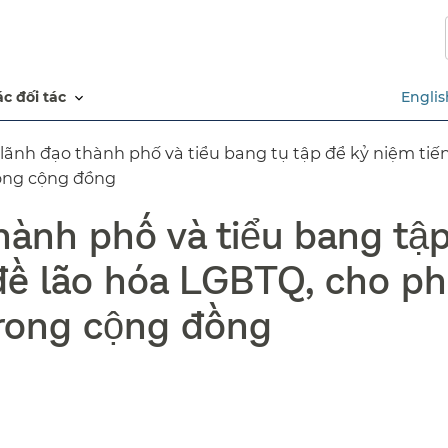
Chuyển
đến
nội
dung
các đối tác​​
Englis
chính​​
lãnh đạo thành phố và tiểu bang tụ tập để kỷ niệm tiế
ong cộng đồng​​
hành phố và tiểu bang tậ
 đề lão hóa LGBTQ, cho p
rong cộng đồng​​