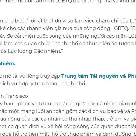
 nhiều người cao niên LGBTQ già đi trong nhà và khu p
cho biết: “Tôi rất biết ơn vì sự làm việc chăm chỉ của L
 kể cho các thành viên già nua của cộng đồng LGBTQ. “B
hác để cải thiện cuộc sống của những người cao niên L
ải làm, các quan chức Thành phố đã thực hiện ấn tượng 
ủa Lực lượng Đặc nhiệm.”​​
iệm.​​
 mô tả, vui lòng truy cập
Trung tâm Tài nguyên và Phú
dịch vụ hợp lý trên toàn Thành phố.​​
n Francisco​​
y hạnh phúc và tự cung tự cấp giữa các cá nhân, gia đìn
cấp một mạng lưới an toàn gồm các dịch vụ bảo vệ và Ph
u riêng của các cá nhân có thu nhập thấp, trẻ em và gi
à một cơ quan dịch vụ xã hội công cộng của quận được ti
 qua hỗ trợ tiền mặt, hỗ trợ thực phẩm và dinh dưỡng, 