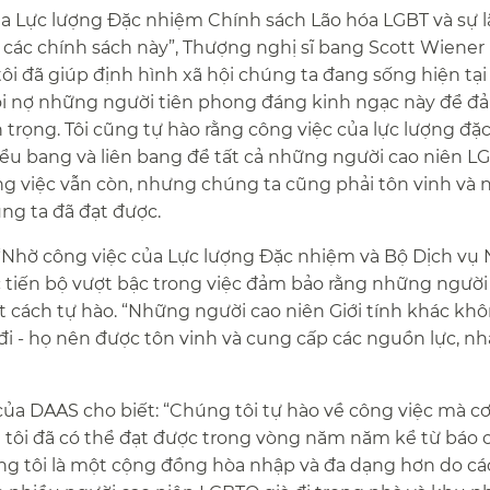
của Lực lượng Đặc nhiệm Chính sách Lão hóa LGBT và sự 
 các chính sách này”, Thượng nghị sĩ bang Scott Wiener 
 đã giúp định hình xã hội chúng ta đang sống hiện tại 
i nợ những người tiên phong đáng kinh ngạc này để đ
ôn trọng. Tôi cũng tự hào rằng công việc của lực lượng đ
ểu bang và liên bang để tất cả những người cao niên L
g việc vẫn còn, nhưng chúng ta cũng phải tôn vinh và 
 ta đã đạt được.​​
 “Nhờ công việc của Lực lượng Đặc nhiệm và Bộ Dịch vụ
ợc tiến bộ vượt bậc trong việc đảm bảo rằng những người
t cách tự hào. “Những người cao niên Giới tính khác kh
 đi - họ nên được tôn vinh và cung cấp các nguồn lực, nh
a DAAS cho biết: “Chúng tôi tự hào về công việc mà c
tôi đã có thể đạt được trong vòng năm năm kể từ báo 
g tôi là một cộng đồng hòa nhập và đa dạng hơn do cá