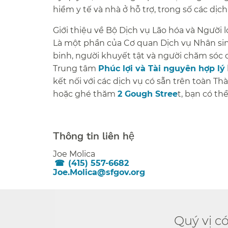
hiểm y tế và nhà ở hỗ trợ, trong số các dịch 
Giới thiệu về Bộ Dịch vụ Lão hóa và Người lớ
Là một phần của Cơ quan Dịch vụ Nhân si
binh, người khuyết tật và người chăm sóc c
Trung tâm
Phúc lợi và Tài nguyên hợp lý
kết nối với các dịch vụ có sẵn trên toàn T
hoặc ghé thăm
2 Gough Stree
t, bạn có th
###
Thông tin liên hệ​​
Joe Molica​​
(415) 557-6682​​
Joe.Molica@sfgov.org​​
Quý vị c