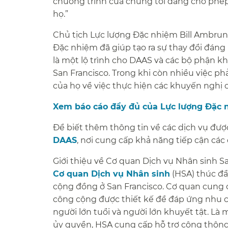
chương trình của chúng tôi đang cho phép
họ.”​​
Chủ tịch Lực lượng Đặc nhiệm Bill Ambrunn 
Đặc nhiệm đã giúp tạo ra sự thay đổi đáng
là một lộ trình cho DAAS và các bộ phận k
San Francisco. Trong khi còn nhiều việc ph
của họ về việc thực hiện các khuyến nghị c
Xem báo cáo đầy đủ của Lực lượng Đặc nh
Để biết thêm thông tin về các dịch vụ được
DAAS
, nơi cung cấp khả năng tiếp cận các 
Giới thiệu về Cơ quan Dịch vụ Nhân sinh Sa
Cơ quan Dịch vụ Nhân sinh
(HSA) thúc đẩ
cộng đồng ở San Francisco. Cơ quan cung 
công cộng được thiết kế để đáp ứng nhu cầ
người lớn tuổi và người lớn khuyết tật. L
ủy quyền, HSA cung cấp hỗ trợ công thông