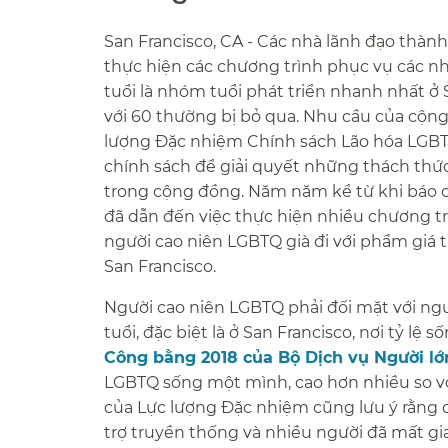
San Francisco, CA - Các nhà lãnh đạo thàn
thực hiện các chương trình phục vụ các nh
tuổi là nhóm tuổi phát triển nhanh nhất ở
với 60 thường bị bỏ qua. Nhu cầu của cộn
lượng Đặc nhiệm Chính sách Lão hóa LGBT,
chính sách để giải quyết những thách thức
trong cộng đồng. Năm năm kể từ khi báo 
đã dẫn đến việc thực hiện nhiều chương tr
người cao niên LGBTQ già đi với phẩm giá
San Francisco.​​
Người cao niên LGBTQ phải đối mặt với nguy 
tuổi, đặc biệt là ở San Francisco, nơi tỷ l
Công bằng 2018 của Bộ Dịch vụ Người lớ
LGBTQ sống một mình, cao hơn nhiều so vớ
của Lực lượng Đặc nhiệm cũng lưu ý rằng d
trợ truyền thống và nhiều người đã mất gia