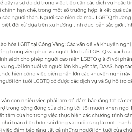
hể gây ra sự do dự trong việc tiếp cận các dịch vụ hoặc 
i chính hạn chế, trong một số trường hợp là kết quả của
 sóc người thân. Người cao niên da màu LGBTQ thường 
ệt đối xử dựa trên xu hướng tình dục, bản sắc giới tín
“Lão hóa LGBT tại Cổng Vàng: Các vấn đề và Khuyến nghị
ổng trong việc phục vụ người lớn tuổi LGBTQ và vạch ra
ính sách cho phép người cao niên LGBTQ già đi với phẩm
ụ người lớn tuổi và người lớn khuyết tật, DAAS, hợp tác
 thực hiện công việc biến phần lớn các khuyến nghị này
ười lớn tuổi LGBTQ có được các dịch vụ và Sự hỗ trợ cần 
 vẫn còn nhiều việc phải làm để đảm bảo rằng tất cả cô
 trợ trong cộng đồng của chúng tôi, tôi muốn khen ngợi
ết tâm của họ trong việc thực hiện các chương trình cần
nh phố toàn diện hơn, sôi động và cuối cùng là một thành
 việc đảm bảo rằng tất cả những người lớn tuổi của ch