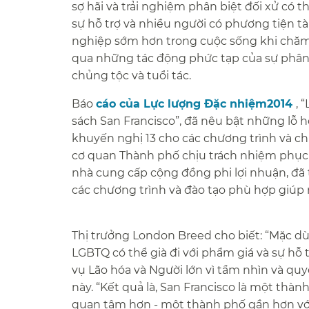
sợ hãi và trải nghiệm phân biệt đối xử có t
sự hỗ trợ và nhiều người có phương tiện tà
nghiệp sớm hơn trong cuộc sống khi chăm
qua những tác động phức tạp của sự phân bi
chủng tộc và tuổi tác.​​
Báo
cáo của Lực lượng Đặc nhiệm2014
, 
sách San Francisco”, đã nêu bật những lỗ h
khuyến nghị 13 cho các chương trình và ch
cơ quan Thành phố chịu trách nhiệm phục v
nhà cung cấp cộng đồng phi lợi nhuận, đã
các chương trình và đào tạo phù hợp giúp ng
Thị trưởng London Breed cho biết: “Mặc dù
LGBTQ có thể già đi với phẩm giá và sự hỗ
vụ Lão hóa và Người lớn vì tầm nhìn và quy
này. “Kết quả là, San Francisco là một thà
quan tâm hơn - một thành phố gần hơn với