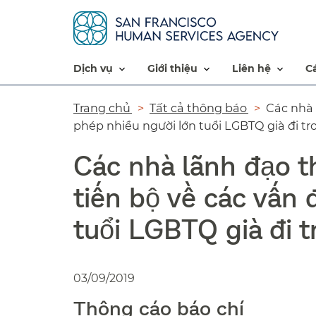
dịch vụ​​
giới thiệu​​
liên hệ​​
Đường
Trang chủ​​
Tất cả thông báo​​
Các nhà 
phép nhiều người lớn tuổi LGBTQ già đi tr
dẫn​​
Các nhà lãnh đạo t
tiến bộ về các vấn
tuổi LGBTQ già đi t
03/09/2019
Thông cáo báo chí​​