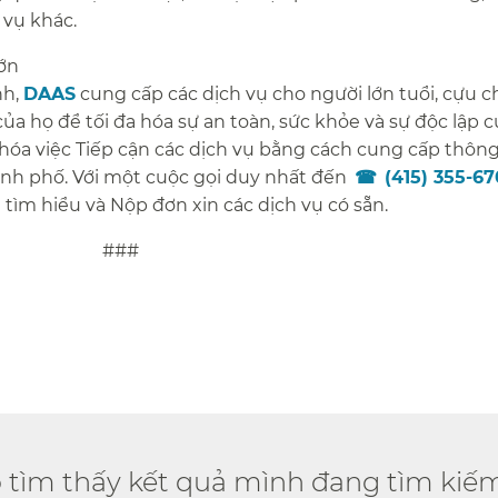
vụ khác.​​
n​​
nh,
DAAS
cung cấp các dịch vụ cho người lớn tuổi, cựu c
ủa họ để tối đa hóa sự an toàn, sức khỏe và sự độc lập c
hóa việc Tiếp cận các dịch vụ bằng cách cung cấp thông
hành phố. Với một cuộc gọi duy nhất đến
(415) 355-6
ể tìm hiểu và Nộp đơn xin các dịch vụ có sẵn.​​
​​
ó tìm thấy kết quả mình đang tìm kiếm