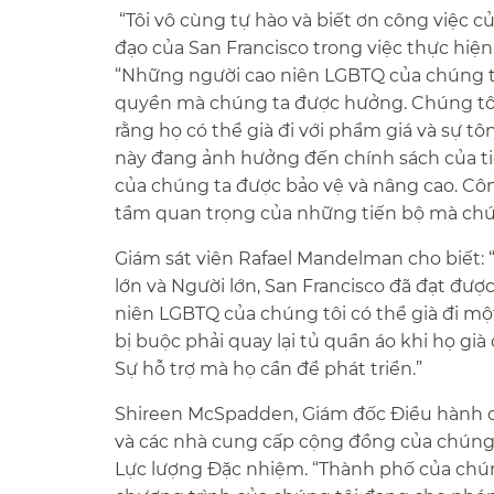
“Tôi vô cùng tự hào và biết ơn công việc 
đạo của San Francisco trong việc thực hiện
“Những người cao niên LGBTQ của chúng tôi
quyền mà chúng ta được hưởng. Chúng tô
rằng họ có thể già đi với phẩm giá và sự t
này đang ảnh hưởng đến chính sách của ti
của chúng ta được bảo vệ và nâng cao. Côn
tầm quan trọng của những tiến bộ mà chúng
Giám sát viên Rafael Mandelman cho biết:
lớn và Người lớn, San Francisco đã đạt đư
niên LGBTQ của chúng tôi có thể già đi mộ
bị buộc phải quay lại tủ quần áo khi họ già
Sự hỗ trợ mà họ cần để phát triển.”​​
Shireen McSpadden, Giám đốc Điều hành củ
và các nhà cung cấp cộng đồng của chúng 
Lực lượng Đặc nhiệm. “Thành phố của chún