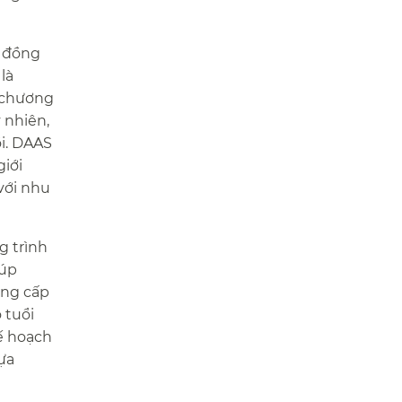
g đồng
là
c chương
 nhiên,
i. DAAS
giới
với nhu
g trình
iúp
ung cấp
 tuổi
kế hoạch
ựa