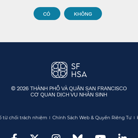
CÓ​​
KHÔNG​​
© 2026 THÀNH PHỐ VÀ QUẬN SAN FRANCISCO
CƠ QUAN DỊCH VỤ NHÂN SINH
​​
 từ chối trách nhiệm​​
Chính Sách Web & Quyền Riêng Tư​​