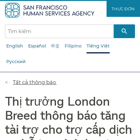
Chuyển
THỰC ĐƠN​​
đến
nội
dung
chính​​
English
Español
中文
Filipino
Tiếng Việt
Русский
Đường
Tất cả thông báo​​
dẫn​​
Thị trưởng London
Breed thông báo tăng
tài trợ cho trợ cấp dịch