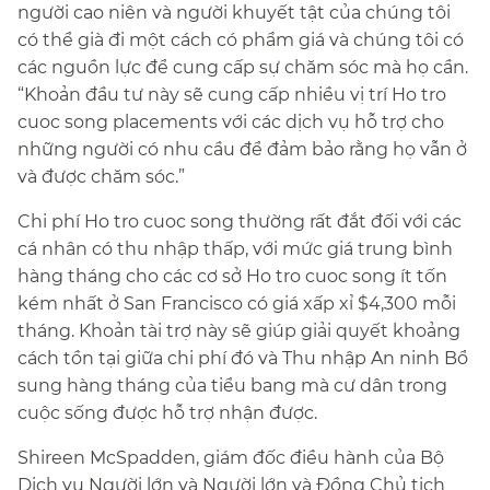
người cao niên và người khuyết tật của chúng tôi
có thể già đi một cách có phẩm giá và chúng tôi có
các nguồn lực để cung cấp sự chăm sóc mà họ cần.
“Khoản đầu tư này sẽ cung cấp nhiều vị trí Ho tro
cuoc song placements với các dịch vụ hỗ trợ cho
những người có nhu cầu để đảm bảo rằng họ vẫn ở
và được chăm sóc.”​​
Chi phí Ho tro cuoc song thường rất đắt đối với các
cá nhân có thu nhập thấp, với mức giá trung bình
hàng tháng cho các cơ sở Ho tro cuoc song ít tốn
kém nhất ở San Francisco có giá xấp xỉ $4,300 mỗi
tháng. Khoản tài trợ này sẽ giúp giải quyết khoảng
cách tồn tại giữa chi phí đó và Thu nhập An ninh Bổ
sung hàng tháng của tiểu bang mà cư dân trong
cuộc sống được hỗ trợ nhận được.​​
Shireen McSpadden, giám đốc điều hành của Bộ
Dịch vụ Người lớn và Người lớn và Đồng Chủ tịch