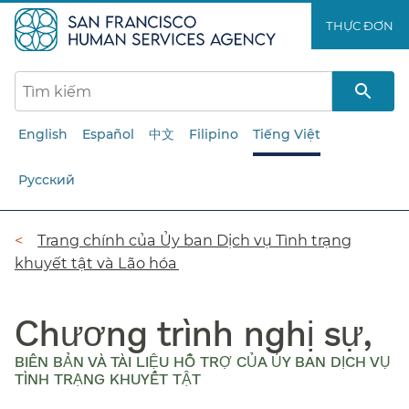
Chuyển
THỰC ĐƠN​​
đến
nội
dung
chính​​
English
Español
中文
Filipino
Tiếng Việt
Русский
Đường
Trang chính của Ủy ban Dịch vụ Tình trạng
khuyết tật và Lão hóa​​
dẫn​​
Chương trình nghị sự,
BIÊN BẢN VÀ TÀI LIỆU HỖ TRỢ CỦA ỦY BAN DỊCH VỤ
TÌNH TRẠNG KHUYẾT TẬT