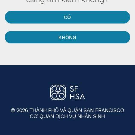
CÓ​​
KHÔNG​​
© 2026 THÀNH PHỐ VÀ QUẬN SAN FRANCISCO
CƠ QUAN DỊCH VỤ NHÂN SINH
​​