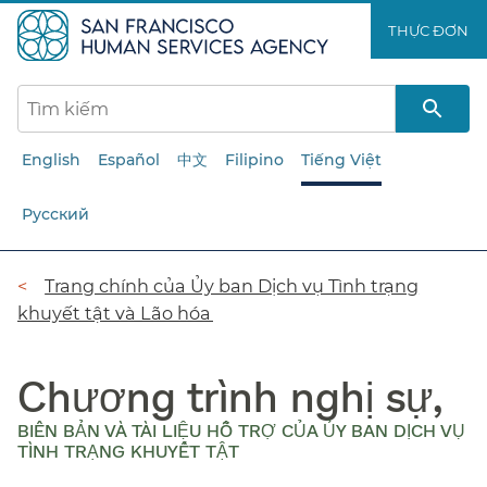
Chuyển
THỰC ĐƠN​​
đến
nội
dung
chính​​
English
Español
中文
Filipino
Tiếng Việt
Русский
Đường
Trang chính của Ủy ban Dịch vụ Tình trạng
khuyết tật và Lão hóa​​
dẫn​​
Chương trình nghị sự,
BIÊN BẢN VÀ TÀI LIỆU HỖ TRỢ CỦA ỦY BAN DỊCH VỤ
TÌNH TRẠNG KHUYẾT TẬT