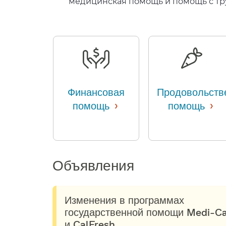
медицинская помощь и помощь с тру
Финансовая
Продовольств
›
›
помощь
​​
помощь
​​
Объявления​​
Изменения в программах
государственной помощи Medi-Ca
и CalFresh​​