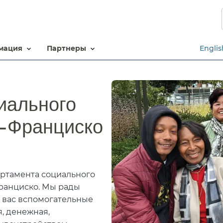
Перейти
к
основному
содержанию​​
ация​​
партнеры​​
Englis
иального
Франциско​​
артамента социального
Франциско. Мы рады
 вас вспомогательные
я, денежная,