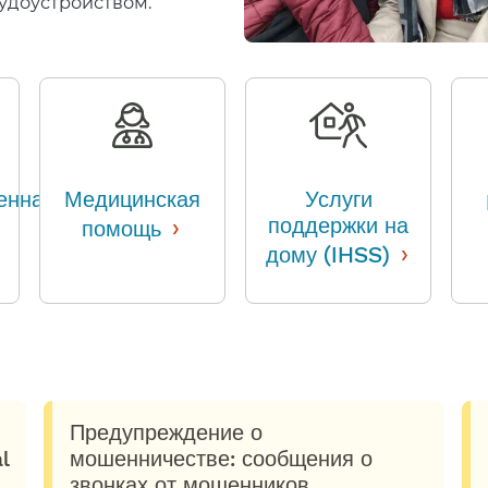
доустройством.​​
енная
Медицинская
Услуги
›
поддержки на
помощь
​​
›
дому (IHSS)
​​
Предупреждение о
l
мошенничестве: сообщения о
звонках от мошенников,