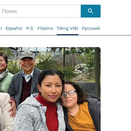
h
Español
中文
Filipino
Tiếng Việt
Русский