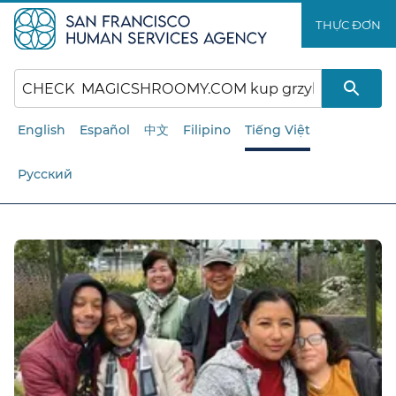
Chuyển
THỰC ĐƠN​​
đến
nội
dung
chính​​
English
Español
中文
Filipino
Tiếng Việt
Русский