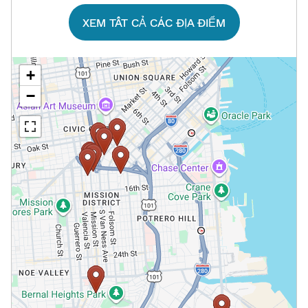
XEM TẤT CẢ CÁC ĐỊA ĐIỂM​​
+
−