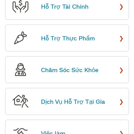
›
Hỗ Trợ Tài Chính
​​
›
Hỗ Trợ Thực Phẩm
​​
›
Chăm Sóc Sức Khỏe
​​
›
Dịch Vụ Hỗ Trợ Tại Gia
​​
›
Việc làm
​​