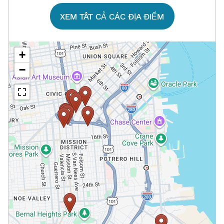
XEM TẤT CẢ CÁC ĐỊA ĐIỂM​​
+
−