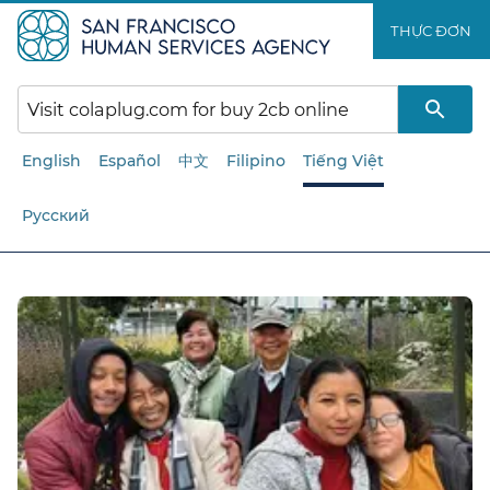
Chuyển
THỰC ĐƠN​​
đến
nội
dung
chính​​
English
Español
中文
Filipino
Tiếng Việt
Русский