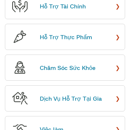
›
Hỗ Trợ Tài Chính
​​
›
Hỗ Trợ Thực Phẩm
​​
›
Chăm Sóc Sức Khỏe
​​
›
Dịch Vụ Hỗ Trợ Tại Gia
​​
›
Việc làm
​​