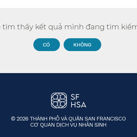
ó tìm thấy kết quả mình đang tìm kiếm
CÓ​​
KHÔNG​​
© 2026 THÀNH PHỐ VÀ QUẬN SAN FRANCISCO
CƠ QUAN DỊCH VỤ NHÂN SINH
​​