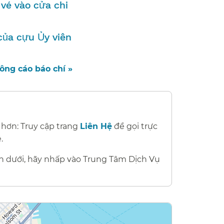
vé vào cửa chi
của cựu Ủy viên
ng cáo báo chí »​​
 hơn: Truy cập trang
Liên Hệ
để gọi trực
​​
n dưới, hãy nhấp vào Trung Tâm Dịch Vụ