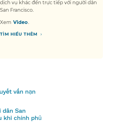
dịch vụ khác đến trực tiếp với người dân
San Francisco.​​
Xem​​
Video​​
.
›
TÌM HIỂU THÊM​​
quyết vấn nạn
i dân San
u khi chính phủ