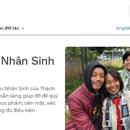
Chuyển
đến
nội
dung
các đối tác​​
Englis
chính​​
 Nhân Sinh
ụ Nhân Sinh của Thành
 sẵn sàng giúp đỡ để quý
hực phẩm, tiền mặt, việc
g đủ điều kiện.​​