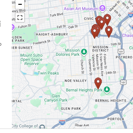
−
​
p