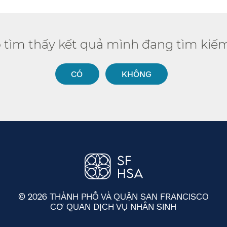
ó tìm thấy kết quả mình đang tìm kiếm
CÓ​​
KHÔNG​​
© 2026 THÀNH PHỐ VÀ QUẬN SAN FRANCISCO
CƠ QUAN DỊCH VỤ NHÂN SINH
​​