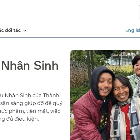
Chuyển
đến
nội
dung
các đối tác​​
Englis
chính​​
 Nhân Sinh
ụ Nhân Sinh của Thành
 sẵn sàng giúp đỡ để quý
hực phẩm, tiền mặt, việc
g đủ điều kiện.​​