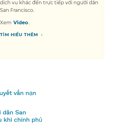
dịch vụ khác đến trực tiếp với người dân
San Francisco.​​
Xem​​
Video​​
.
›
TÌM HIỂU THÊM​​
quyết vấn nạn
i dân San
u khi chính phủ