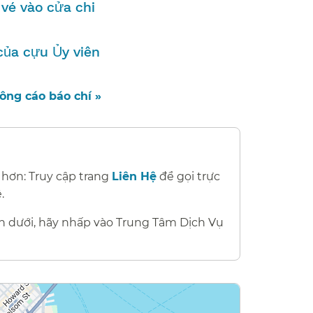
vé vào cửa chi
của cựu Ủy viên
ng cáo báo chí »​​
 hơn: Truy cập trang
Liên Hệ
để gọi trực
​​
n dưới, hãy nhấp vào Trung Tâm Dịch Vụ