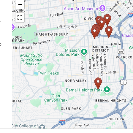
−
​
p