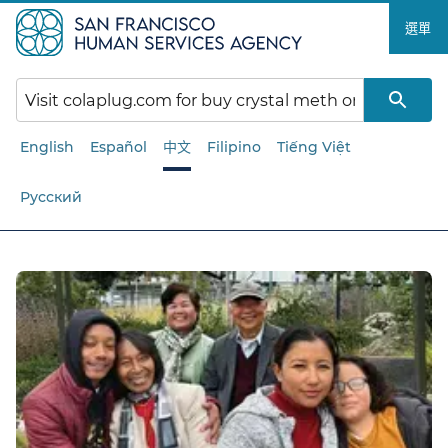
跳
選單​​
至
主
要
內
容​​
English
Español
中文
Filipino
Tiếng Việt
Русский