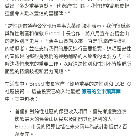
做出了多少重要貢獻。" 代表跨性別區，我們非常高興慶祝
這個令人難以置信的里程碑。"​​
" 跨性別倡議辦公室執行董事克萊爾·法利表示，我們很感激
與跨性別區和倫敦 Breed 市長合作，將八月宣布為舊金山
的跨性別歷史月。"" 舊金山長期以來一直是爭取跨性權利
的領導者，並在支持我們的居民進行重要投資。這項歷史性
的宣佈是向那些為我們的運動鋪路的人致敬的重要方式，並
解決我們未來的重要工作，以解決跨性別和性別不符族群所
面臨的持續歧視和暴力問題。"​​
在活動中，Breed 市長宣佈了幾項重要的跨性別和 LGBTQ
社區投資 ， 這些投資已納入她最近
簽署的全市預算案
中，其中包括：​​
首個針對跨性社區的保證收入項目，優先考慮受疫情
影響最大的舊金山居民以及離開其他福利的人。
Breed 市長的預算包括在未來兩年為該計劃提供2 百
萬美元。​​