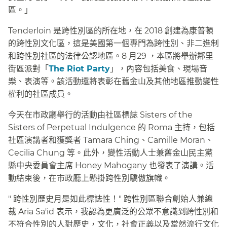
區。」​​
Tenderloin 是跨性別區的所在地，在 2018 創建為康普頓
的跨性別文化區，這是美國第一個專門為跨性別、非二進制
和跨性別社區的法律公認地區。8 月29 ，本區將舉辦鄰里
街區派對「
The Riot Party
」，內容包括美食、現場音
樂、表演等。該活動還將表彰在舊金山及其他地區推動變性
權利的社區成員。​​
今天在市政廳舉行的活動由社區標誌 Sisters of the
Sisters of Perpetual Indulgence 的 Roma 主持，包括
社區演講者和獲獎者 Tamara Ching、Camille Moran、
Cecilia Chung 等。此外，變性活動人士兼舊金山民主黨
縣中央委員會主席 Honey Mahogany 也發表了演講。活
動結束後，在市政廳上懸掛跨性別驕傲旗幟。​​
" 跨性別歷史月是如此標誌性！" 跨性別區聯合創始人兼總
裁 Aria Sa'id 表示，我認為更廣泛的公眾不意識到跨性別和
不符合性別的人對歷史，文化，社會正義以及當然流行文化