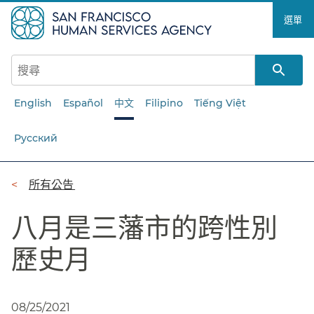
跳
選單​​
至
主
要
內
容​​
English
Español
中文
Filipino
Tiếng Việt
Русский
導
所有公告​​
覽
八月是三藩市的跨性別
列​​
歷史月​​
08/25/2021