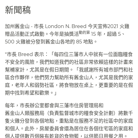
新聞稿​​
加州舊金山 - 市長 London N. Breed 今天宣佈2021 火雞
動的第
贈品活動正式啟動。今年是抽獎活
15 年，超過 5、
500 火雞被分發到舊金山各地的 85 地點。​​
"市長 Breed 表示：「每四位三藩市人中就有一位面臨糧食
不安全的風險，我們知道我們的社區非常依賴這樣的計畫來
幫補家計，尤其是在假日期間。「我感謝所有城市部門和社
區合作夥伴，他們努力幫助所有舊金山人，尤其是我們的家
庭，老年人和弱勢社區，將食物放在桌上，更重要的是在假
期中找到希望和歡樂。」​​
每年，市長辦公室都會與三藩市住房管理局和​​
舊金山人類服務局（負責監督城市的糧食安全計劃）將數千
隻火雞分發到各個地點，重點是在服務不足的社區中的家庭
和個人。此外，房屋委員會還為居住在各個住宅區的家庭和
個人提供數百個裝有乾貨的食物籃，以供節日用餐之用。​​