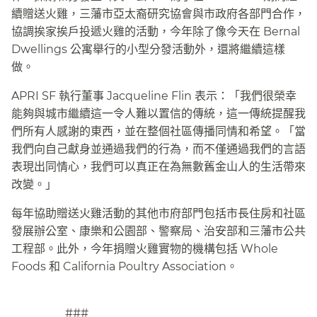
續贈送火雞，三藩市亞太裔研究協會與市政府各部門合作，
協調挨家挨戶投遞火雞的活動，今年除了像今天在 Bernal
Dwellings 公寓舉行的小型分發活動外，還將繼續這樣
做。​​
APRI SF 執行董事 Jacqueline Flin 表示：「我們很榮幸
能夠與城市繼續這一令人難以置信的傳統，這一傳統提醒我
們所有人感謝的東西，並在整個社區傳播同情和希望。「當
我們向自己獻身並通過我們的行為，而不僅通過我們的言語
表現出同情心，我們可以真正在為無數舊金山人的生活帶來
改變。」​​
每年協助贈送火雞活動的其他市府部門包括市長住房和社區
發展辦公室、康樂和公園部、警察局、治安部和三藩市公共
工程部。此外，今年捐贈火雞實物的機構包括 Whole
Foods 和 California Poultry Association。​​
###​​