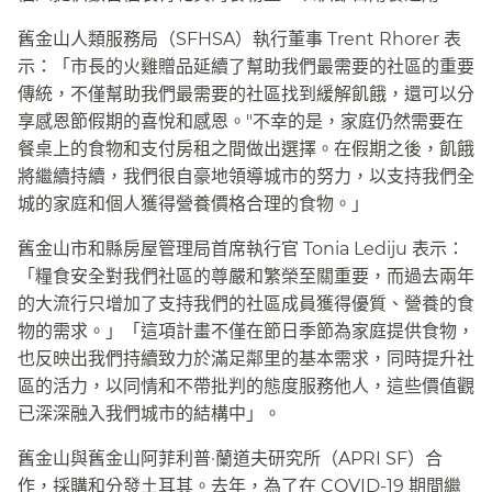
舊金山人類服務局（SFHSA）執行董事 Trent Rhorer 表
示：「市長的火雞贈品延續了幫助我們最需要的社區的重要
傳統，不僅幫助我們最需要的社區找到緩解飢餓，還可以分
享感恩節假期的喜悅和感恩。"不幸的是，家庭仍然需要在
餐桌上的食物和支付房租之間做出選擇。在假期之後，飢餓
將繼續持續，我們很自豪地領導城市的努力，以支持我們全
城的家庭和個人獲得營養價格合理的食物。」​​
舊金山市和縣房屋管理局首席執行官 Tonia Lediju 表示：
「糧食安全對我們社區的尊嚴和繁榮至關重要，而過去兩年
的大流行只增加了支持我們的社區成員獲得優質、營養的食
物的需求。」「這項計畫不僅在節日季節為家庭提供食物，
也反映出我們持續致力於滿足鄰里的基本需求，同時提升社
區的活力，以同情和不帶批判的態度服務他人，這些價值觀
已深深融入我們城市的結構中」。​​
舊金山與舊金山阿菲利普·蘭道夫研究所（APRI SF）合
作，採購和分發土耳其。去年，為了在 COVID-19 期間繼