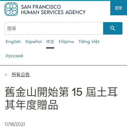
跳
選單​​
至
主
要
內
容​​
English
Español
中文
Filipino
Tiếng Việt
Русский
導
所有公告​​
覽
舊金山開始第 15 屆土耳
列​​
其年度贈品​​
11/18/2021