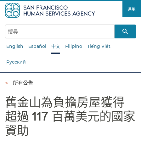
跳
選單​​
至
主
要
內
容​​
English
Español
中文
Filipino
Tiếng Việt
Русский
導
所有公告​​
覽
舊金山為負擔房屋獲得
列​​
超過 117 百萬美元的國家
資助​​