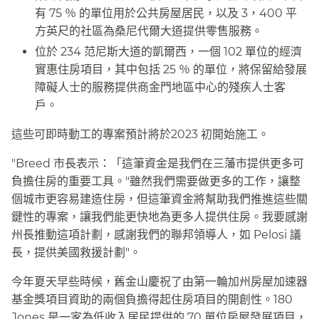
有 75 ％ 的單位用於公共房屋居民，以及 3，400 平
方英尺的社區為桑尼代爾大道提供零售服務。​​
位於 234 范尼斯大道的凱爾西，一個 102 單位的經濟
實惠住房項目，其中包括 25 ％ 的單位，將保留給發展
障礙人士的服務提供商金門地區中心的殘疾人士客
戶。​​
這些可即時動工的專案預計將於2023 初開始施工。​​
"Breed 市長表示：「這筆資金是我們在三藩市提供更多可
負擔住房的重要工具。"雖然我們需要做更多的工作，讓整
個城市更容易建造住房，但這筆資金將幫助我們推進這些關
鍵性的專案，讓我們能更快地為更多人提供住房。我要感謝
州長推動這項計劃，感謝我們的聯邦領導人，如 Pelosi 議
長，提供美國救援計劃"。​​
今年夏天早些時候，舊金山慶祝了由第一輪加州房屋加速器
基金獎項目資助的兩個負擔得起住房項目的開創性。180
Jones 是一家為低收入居民提供的 70 單位房屋發展項目，