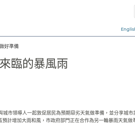
跳
至
主
要
Englis
內
容​​
好準備​​
臨的暴風雨​​
市長今天與城市領導人一起敦促居民為預期惡劣天氣做準備，並分享城
區預計增加大雨和風，市政府部門正在合作為另一輪暴雨天氣做