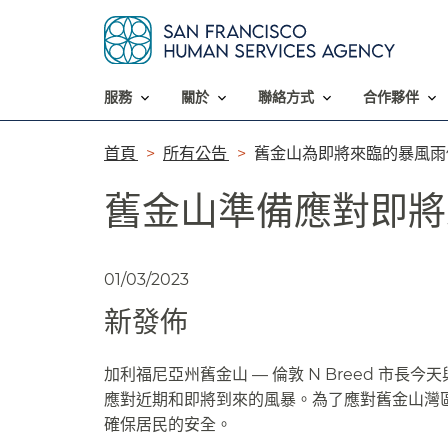
服務​​
關於​​
聯絡方式​​
合作夥伴​​
導
首頁​​
所有公告​​
舊金山為即將來臨的暴風雨做
覽
舊金山準備應對即將來
列​​
01/03/2023
新發佈​​
加利福尼亞州舊金山 — 倫敦 N Breed 
應對近期和即將到來的風暴。為了應對舊金山灣
確保居民的安全。​​