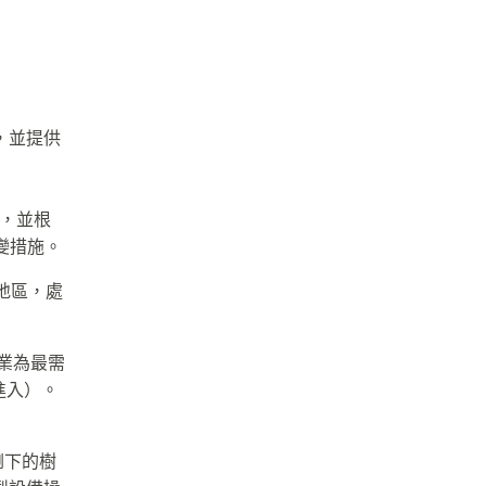
/ ，並提供
源，並根
措施。​​
地區，處
企業為最需
門進入）。
倒下的樹