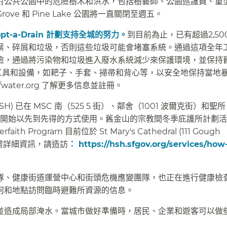
對公共公園中的危險樹木和洪水，包括樹藝師、公園巡護員、重
e 和 Pine Lake 公園將一直關閉至週五。​​
t-a-Drain 計劃支持全城的努力。
到目前為止，已有超過2,50
有樹葉、碎屑和垃圾，否則這些垃圾可能會堵塞系統。通過這項全年
險，通過將污染物和垃圾進入廢水系統減少來保護環境，並保持
的工具和設備，如耙子、手套、掃帚和背心等，以安全地保持當地
.sfwater.org 了解更多信息並註冊。​​
已在 MSC 南（525 5 街）、鄰舍（1001 波爾克街）和聖所（
pm 開始以先到先得的方式使用。舊金山的宗教間冬季庇護所計劃
rogram 目前位於 St Mary's Cathedral (111 Gough
。如需詳細資訊，請造訪
： https://hsh.sfgov.org/services/how-
隊、健康街道運營中心和街頭危機應變團隊，也正在進行健康檢
和地點訪問臨時避難所資源的信息。​​
並造成局部淹水。當城市做好準備時，居民、企業和遊客可以做