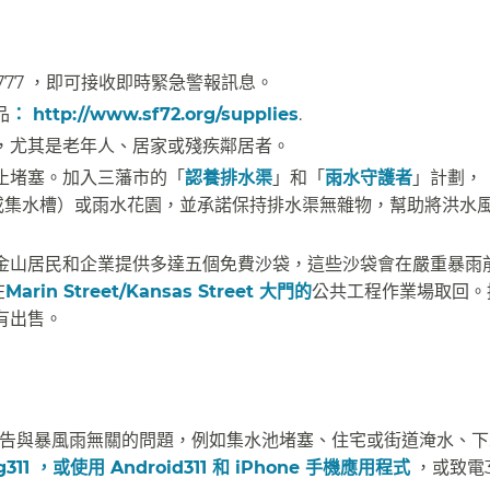
-777 ，即可接收即時緊急警報訊息。​​
品
： http://www.sf72.org/supplies
.​​
尤其是老年人、居家或殘疾鄰居者。​​
止堵塞。加入三藩市的「
認養排水渠
」和「
雨水守護者
」計劃，
渠（或集水槽）或雨水花園，並承諾保持排水渠無雜物，幫助將洪水
金山居民和企業提供多達五個免費沙袋，這些沙袋會在嚴重暴雨
在
Marin Street/Kansas Street 大門的
公共工程作業場取回。
售。​​
用。報告與暴風雨無關的問題，例如集水池堵塞、住宅或街道淹水、
rg311 ，或使用 Android
311 和 iPhone 手機應用程式
，或致電3 -1