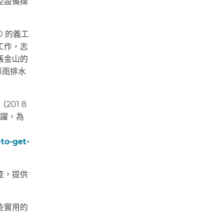
型設備操
0 的義工
工作，志
舊金山的
暴雨排水
201 8
活躍，為
to-get-
查，提供
些實用的