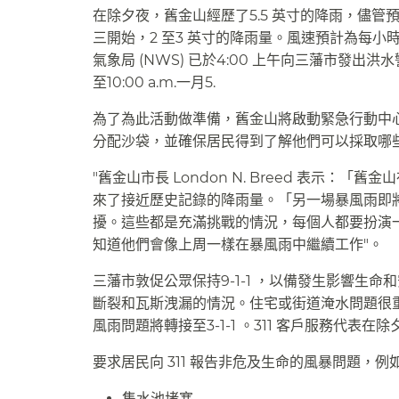
在除夕夜，舊金山經歷了5.5 英寸的降雨，儘管預報
三開始，2 至3 英寸的降雨量。風速預計為每小時24
氣象局 (NWS) 已於4:00 上午向三藩市發出洪水警
至10:00 a.m.一月5.​​
為了為此活動做準備，舊金山將啟動緊急行動中
分配沙袋，並確保居民得到了解他們可以採取哪些
"舊金山市長 London N. Breed 表示
來了接近歷史記錄的降雨量。「另一場暴風雨即
擾。這些都是充滿挑戰的情況，每個人都要扮演
知道他們會像上周一樣在暴風雨中繼續工作"。​​
三藩市敦促公眾保持9-1-1 ，以備發生影響生命
斷裂和瓦斯洩漏的情況。住宅或街道淹水問題很
風雨問題將轉接至3-1-1 。311 客戶服務代表在
要求居民向 311 報告非危及生命的風暴問題，例如：
集水池堵塞​​