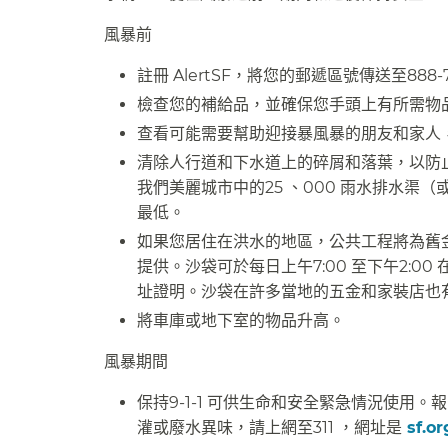
風暴前​​
註冊 AlertSF，將您的郵遞區號傳送至888
檢查您的補給品，並確保您手頭上有所需物
查看可能需要幫助迎接暴風暴的朋友和家人，
清除人行道和下水道上的碎屑和落葉，以防
我們美麗城市中的25 、000 雨水排水
最低。​​
如果您居住在洪水的地區，公共工程將為舊
提供。沙袋可於每日上午7:00 至下午2:00 
址證明。沙袋在許多當地的五金和家裝店也有出
將車庫或地下室的物品升高。​​
風暴期間​​
保持9-1-1 可供生命和安全緊急情況使
灌或廢水異味，請上網至311 ，網址是
sf.o