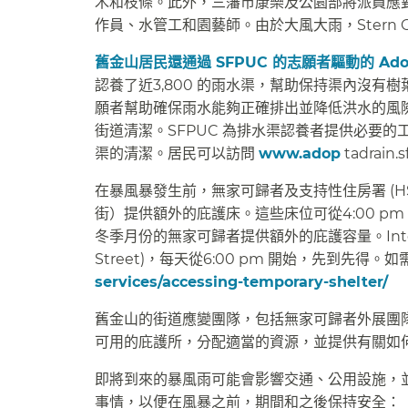
木和枝條。此外，三藩市康樂及公園部將派員應
作員、水管工和園藝師。由於大風大雨，Stern Grov
舊金山居民還通過 SFPUC 的志願者驅動的 Adop
認養了近3,800 的雨水渠，幫助保持渠內沒
願者幫助確保雨水能夠正確排出並降低洪水的風
街道清潔。SFPUC 為排水渠認養者提供必要
渠的清潔。居民可以訪問
www.adop
tadrain
在暴風暴發生前，無家可歸者及支持性住房署 (HSH) 
街）提供額外的庇護床。這些床位可從4:00 
冬季月份的無家可歸者提供額外的庇護容量。Interfaith P
Street)，每天從6:00 pm 開始，先到先得
services/accessing-temporary-shelter/
​​
舊金山的街道應變團隊，包括無家可歸者外展團
可用的庇護所，分配適當的資源，並提供有關如何
即將到來的暴風雨可能會影響交通、公用設施，
事情，以便在風暴之前，期間和之後保持安全：​​