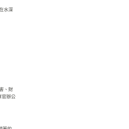
在水深
害、財
檢察官辦公
關著的