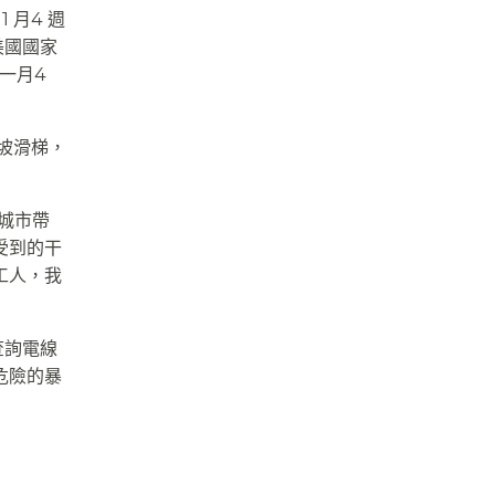
 月4 週
。美國國家
。一月4
坡滑梯，
的城市帶
受到的干
工人，我
查詢電線
危險的暴