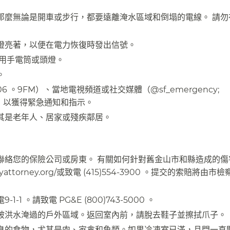
那麼無論是開車或步行，都要遠離淹水區域和倒塌的電線。 請勿
亮著，以便在電力恢復時發出信號。​​
手電筒或頭燈。​​
​
106 。9FM）、當地電視頻道或社交媒體（@sf_emergency;
ph ），以獲得緊急通知和指示。​​
是老年人、居家或殘疾鄰居。​​
聯絡您的保險公司或房東。 有關如何針對舊金山市和縣造成的傷
torney.org/或致電 (415)554-3900 。提交的索賠將由市
。請致電 PG&E (800)743-5000 。​​
洪水淹過的戶外區域。返回室內前，請脫去鞋子並擦拭爪子。​​
臭的食物，尤其是肉、家禽和魚類。如果冷凍室已滿，且門一直