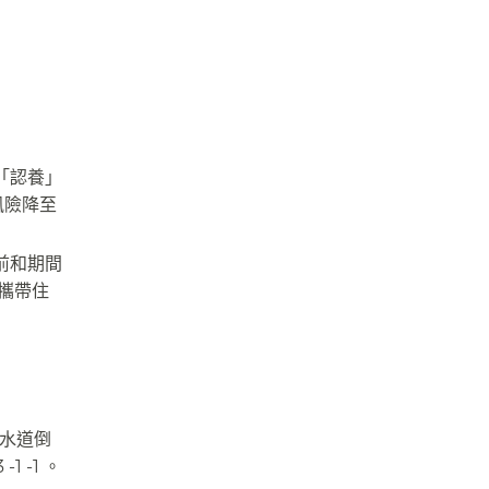
「認養」
風險降至
前和期間
攜帶住
下水道倒
 -1 。​​