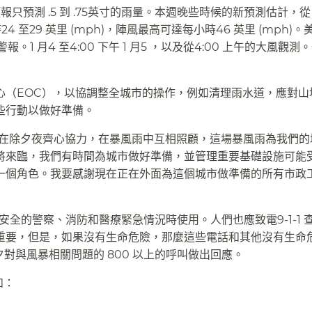
只預測 .5 到 .75英寸的雨量。本週晚些時候的新預測估計，從 1
 至29 英里 (mph)，陣風最高可達每小時46 英里 (mph)
報。1 月4 至4:00 下午 1 月5 ，以及從4:00 上午的大風觀測
心（EOC），以協調整全城市的操作，例如清理雨水道，應對山
行動以做好準備。​​
：「舊金山在除夕夜齊心協力，在暴風雨中互相照顧，這場暴風雨為我們
將來臨，我們有時間為城市做好準備，並管理重要基礎設施可能
一個角色。我要感謝現在正在外面為這個城市做準備的所有市政
和安全的警察、消防和醫療緊急情況時使用。人們也應致電9-1-1 
重要，但是，如果沒有生命危險，那麼這些電話和其他沒有生命
除夕對與風暴相關問題的 800 以上的呼叫做出回應。​​
​​