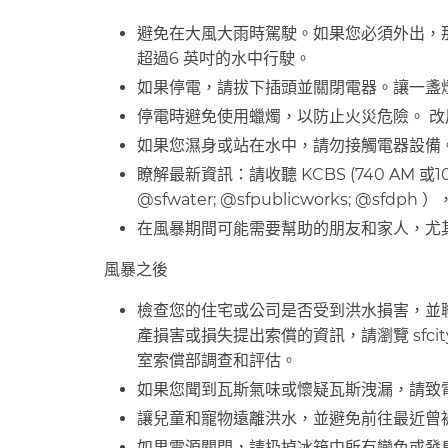
避免在大風大雨時駕駛。如果您必須外出，
超過6 英吋的水中行駛。​​
如果停電，請拔下插頭並關閉電器。讓一盞燈
停電時避免使用蠟燭，以防止火災危險。 改用
如果您濕身或站在水中，請勿接觸電器設備。​
瞭解最新資訊：請收聽 KCBS (740 AM 或
@sfwater; @sfpublicworks; @sfd
在風暴期間可能需要幫助的朋友和家人，尤其
風暴之後​​
檢查您的住宅或公司是否受到洪水損害，並
產損害或損失提出索償的資訊，請瀏覽 sfcityat
室索償部調查和評估。​​
如果您聞到瓦斯氣味或懷疑瓦斯洩漏，請致電9-1-1 
讓兒童和寵物遠離洪水，並避免前往最近曾被
如果電源關閉，請扔掉冰箱中所有變色或發