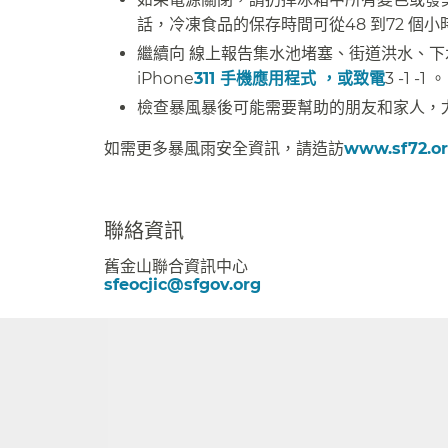
話，冷凍食品的保存時間可從48 到72 個小
繼續向 線上報告集水池堵塞、街道洪水、下水道倒灌
iPhone
311 手機應用程式 ，或致電
3 -1 -1 。​​
檢查暴風暴後可能需要幫助的朋友和家人，尤
如需更多暴風雨安全資訊，請造訪
www.sf72.o
##
聯絡資訊​​
舊金山聯合資訊中心​​
sfeocjic@sfgov.org​​