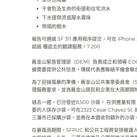
不會危及生命的街道和住宅洪水​​
下水道倒流或廢水異味​​
倒塌的樹木​​
報告可通過 SF 311 應用程序提交，可在 iPhone 
超過 種語言的翻譯服務。7 200 ​​
舊金山緊急管理部（DEM）負責成立和領導 E
據需要提供公共信息。傳媒代表應聯絡平機會聯
為了迎接風暴的準備，舊金山公共事業委員會（S
理服務要求，並為舊金山居民和企業在大雨期間物
過去一週，已分發近8,500 沙袋。 在供應量
要的人保存沙袋。可在2323 Cesar Chavez St.
三藩市已採購沙袋，並將在本週收到額外的沙袋。​
在暴風雨期間，SFPUC 和公共工程將安排維