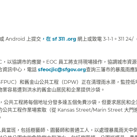
或 Android 上提交
，在 sf 311 .org
網上或致電 3-1-1。311 24
OC，以協調市的應變。EOC 員工將支持現場操作，協調城市資
合資訊中心，電話
sfeocjic@sfgov.org
查詢三藩市的暴風雨應變
FPUC）和舊金山公共工程（DPW）正在清理雨水渠，監控低
業容易遭到洪水的舊金山居民和企業提供沙袋。​​
有限，公共工程將每個地址分發多達五個免費沙袋，但要求居民和
 的公共工程作業場索取（從 Kansas Street/Marin Street 大
​
護人員當班，包括樹藝師、園藝師和普通工人，以處理暴風雨天中