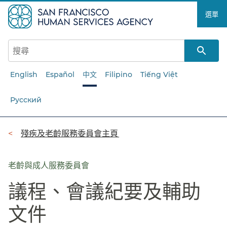
跳
選單​​
至
主
要
內
容​​
English
Español
中文
Filipino
Tiếng Việt
Русский
導
殘疾及老齡服務委員會主頁​​
覽
列​​
老齡與成人服務委員會
議程、會議紀要及輔助
文件​​