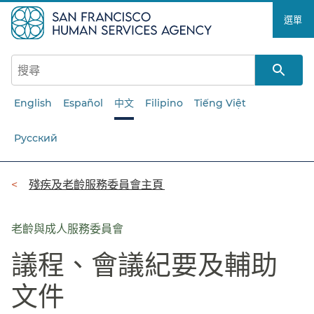
跳
選單​​
至
主
要
內
容​​
English
Español
中文
Filipino
Tiếng Việt
Русский
導
殘疾及老齡服務委員會主頁​​
覽
列​​
老齡與成人服務委員會
議程、會議紀要及輔助
文件​​