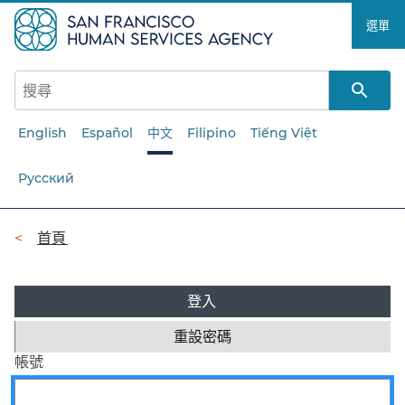
跳
選單​​
至
主
要
內
容​​
English
Español
中文
Filipino
Tiếng Việt
Русский
導
首頁​​
覽
主
列​​
登入
(作
​​
用
要
中
重設密碼​​
標
標
帳號​​
籤)
籤​​