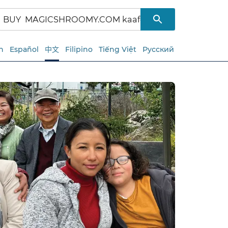
h
Español
中文
Filipino
Tiếng Việt
Русский