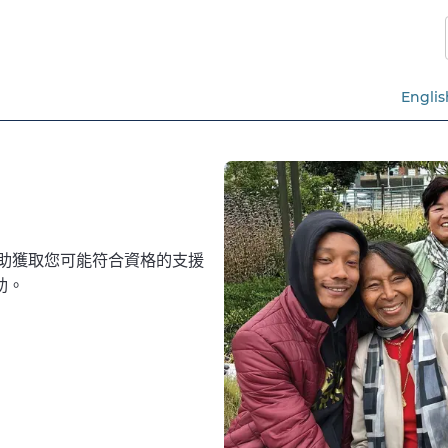
跳
至
主
要
Englis
內
容​​
協助獲取您可能符合資格的支援
​​