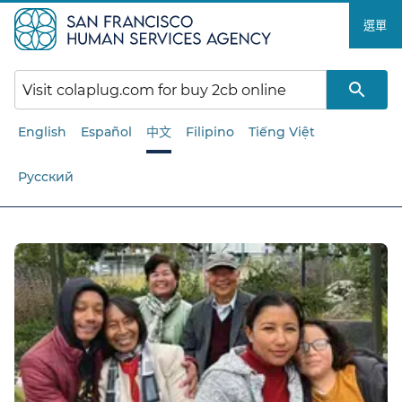
跳
選單​​
至
主
要
內
容​​
English
Español
中文
Filipino
Tiếng Việt
Русский