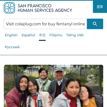
跳
選單​​
至
主
要
內
容​​
English
Español
中文
Filipino
Tiếng Việt
Русский