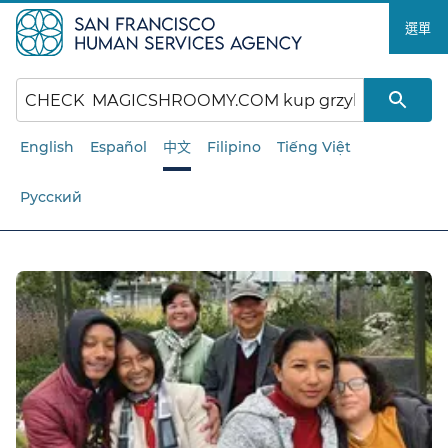
跳
選單​​
至
主
要
內
容​​
English
Español
中文
Filipino
Tiếng Việt
Русский