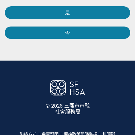
是​​
否​​
© 2026 三藩市市縣
社會服務局
​​
聯絡方式​​
免責聲明​​
網站政策與隱私權​​
無障礙​​