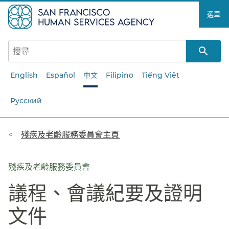
跳
選單​​
至
主
要
內
容​​
English
Español
中文
Filipino
Tiếng Việt
Русский
導
殘疾及老齡服務委員會主頁​​
覽
列​​
殘疾及老齡服務委員會
議程、會議紀要及證明
文件​​