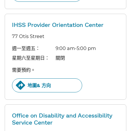
IHSS Provider Orientation Center
77 Otis Street
週一至週五：​​
9:00 am-5:00 pm​​
星期六至星期日：​​
關閉​​
需要預約。​​
地圖& 方向​​
Office on Disability and Accessibility
Service Center