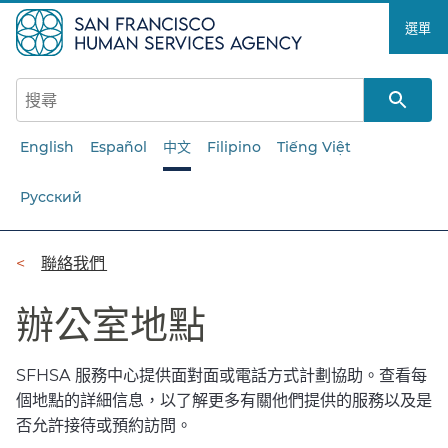
跳
選單​​
至
主
要
內
容​​
English
Español
中文
Filipino
Tiếng Việt
Русский
導
聯絡我們​​
覽
辦公室地點​​
列​​
SFHSA 服務中心提供面對面或電話方式計劃協助。查看每
個地點的詳細信息，以了解更多有關他們提供的服務以及是
否允許接待或預約訪問。​​