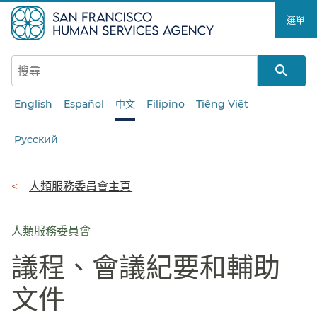
跳
選單​​
至
主
要
內
容​​
English
Español
中文
Filipino
Tiếng Việt
Русский
導
人類服務委員會主頁​​
覽
列​​
人類服務委員會
議程、會議紀要和輔助
文件​​