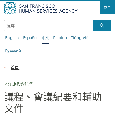
跳
選單​​
至
主
要
內
容​​
English
Español
中文
Filipino
Tiếng Việt
Русский
導
首頁​​
覽
列​​
人類服務委員會
議程、會議紀要和輔助
文件​​