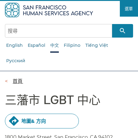
跳
選單​​
至
主
要
內
容​​
English
Español
中文
Filipino
Tiếng Việt
Русский
導
首頁​​
覽
三藩市 LGBT 中心​​
列​​
地圖& 方向​​
1800 Market Street, San Francisco,
CA
94102